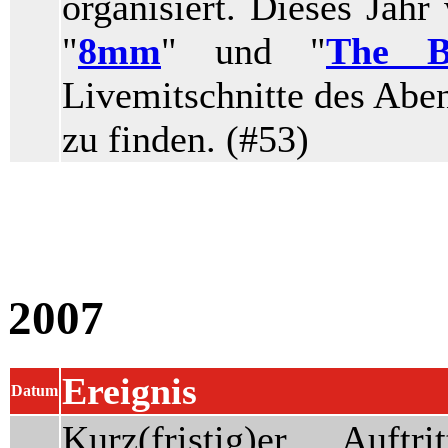
organisiert. Dieses Jah
"
8mm
" und "
The B
Livemitschnitte des Abe
zu finden. (#53)
2007
Ereignis
Datum
Kurz(fristig)er Auf