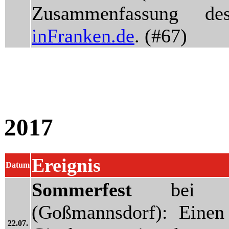
Zusammenfassung d
inFranken.de
. (#67)
2017
Ereignis
Datum
Sommerfest
bei
(Goßmannsdorf): Einen 
22.07.