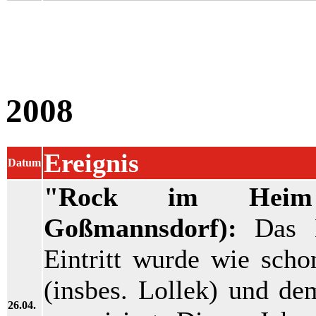
2008
Ereignis
Datum
"Rock im Heim 
Goßmannsdorf):
Das L
Eintritt wurde wie sch
(insbes. Lollek) und d
26.04.