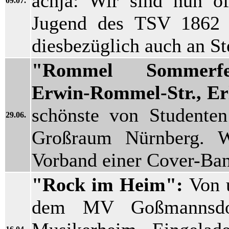
achja: Wir sind nun of
09.07.
Jugend des TSV 1862 
diesbezüglich auch an S
"Rommel Sommerfes
Erwin-Rommel-Str., Er
schönste von Studenten
29.06.
Großraum Nürnberg. W
Vorband einer Cover-Ban
"Rock im Heim":
Von 
dem MV Goßmannsdorf