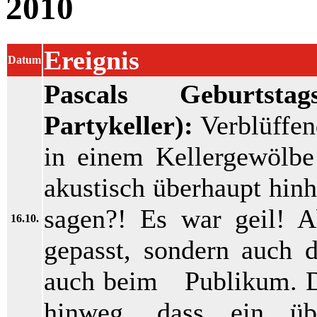
2010
Ereignis
Datum
Pascals Geburtsta
Partykeller):
Verblüffend
in einem Kellergewölbe 
akustisch überhaupt hin
sagen?! Es war geil! A
16.10.
gepasst, sondern auch d
auch beim Publikum. Da
hinweg, dass ein üb