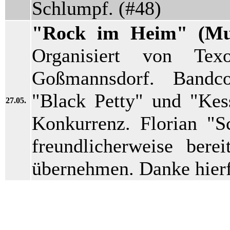
Schlumpf. (#48)
"Rock im Heim" (Mus
Organisiert von Te
Goßmannsdorf. Bandco
"Black Petty" und "Kess
27.05.
Konkurrenz. Florian "S
freundlicherweise bere
übernehmen. Danke hierf