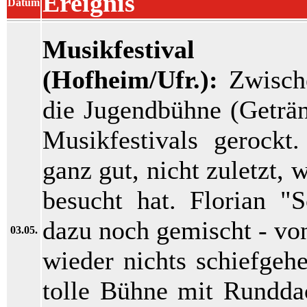
Ereignis
Datum
Musikfestiva
(Hofheim/Ufr.):
Zwisch
die Jugendbühne (Geträn
Musikfestivals gerock
ganz gut, nicht zuletzt, 
besucht hat. Florian "
dazu noch gemischt - von
03.05.
wieder nichts schiefgeh
tolle Bühne mit Runddac