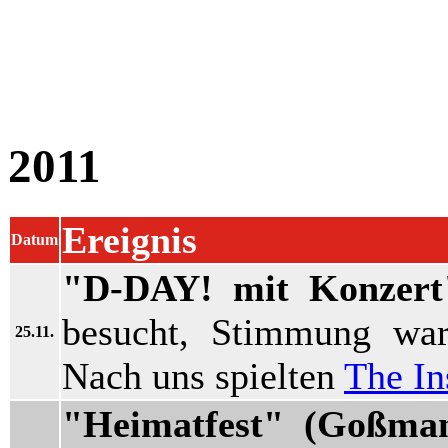
2011
Ereignis
Datum
"D-DAY! mit Konzert"
besucht, Stimmung wa
25.11.
Nach uns spielten
The In
"Heimatfest" (Goßman