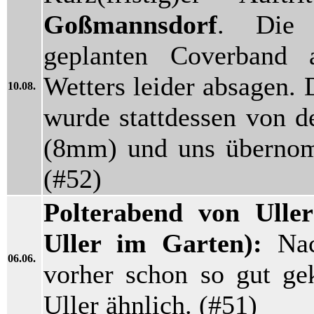
Goßmannsdorf
. Die 
geplanten Coverband 
Wetters leider absagen. 
10.08.
wurde stattdessen von
(8mm) und uns übernomm
(#52)
Polterabend von Ulle
Uller im Garten):
Nac
06.06.
vorher schon so gut gek
Uller ähnlich. (#51)