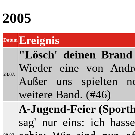
2005
Ereignis
Datum
"Lösch' deinen Brand
Wieder eine von Andre
23.07.
Außer uns spielten n
weitere Band. (#46)
A-Jugend-Feier (Sport
sag' nur eins: ich has