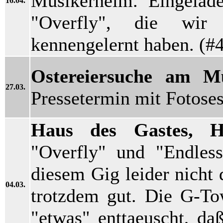
Musikerheim. Eingelad
16.04.
"Overfly", die wi
kennengelernt haben. (#
Ostereiersuche am M
27.03.
Pressetermin mit Fotoses
Haus des Gastes, H
"Overfly" und "Endless
diesem Gig leider nicht
04.03.
trotzdem gut. Die G-To
"etwas" enttaeuscht, da