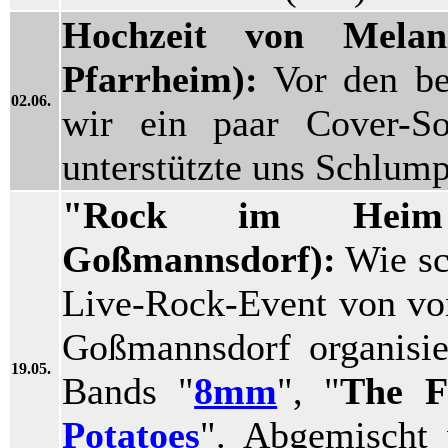
Hochzeit von Mela
Pfarrheim):
Vor den bel
02.06.
wir ein paar Cover-
unterstützte uns Schlum
"Rock im Heim 
Goßmannsdorf):
Wie sc
Live-Rock-Event von vo
Goßmannsdorf organisie
19.05.
Bands "
8mm
", "
The F
Potatoes
". Abgemischt