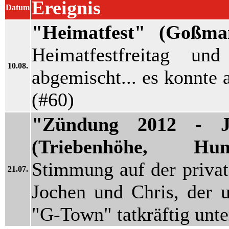
Ereignis
Datum
"Heimatfest" (Goßman
Heimatfestfreitag u
10.08.
abgemischt... es konnte a
(#60)
"Zündung 2012 - Je
(Triebenhöhe, Hu
Stimmung auf der private
21.07.
Jochen und Chris, der 
"G-Town" tatkräftig unter