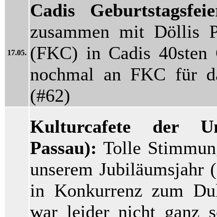
Cadis Geburtstagsfei
zusammen mit Döllis
(FKC) in Cadis 40sten 
17.05.
nochmal an FKC für das
(#62)
Kulturcafete der Un
Passau):
Tolle Stimmung
unserem Jubiläumsjahr (
in Konkurrenz zum Dul
war leider nicht ganz s