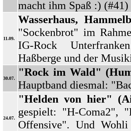
macht ihm Spaß :) (#41)
Wasserhaus, Hammel
"Sockenbrot" im Rahme
11.09.
IG-Rock Unterfranke
Haßberge und der Musik
"Rock im Wald" (Hump
30.07.
Hauptband diesmal: "Ba
"Helden von hier" (A
gespielt: "H-Coma2", 
24.07.
Offensive". Und Wohl