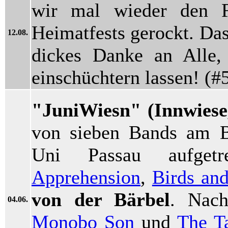
wir mal wieder den F
Heimatfests gerockt. Das
12.08.
dickes Danke an Alle,
einschüchtern lassen! (#
"JuniWiesn" (Innwiese
von sieben Bands am B
Uni Passau aufgetr
Apprehension
,
Birds and
von der Bärbel
. Nach
04.06.
Monobo Son
und
The Ta