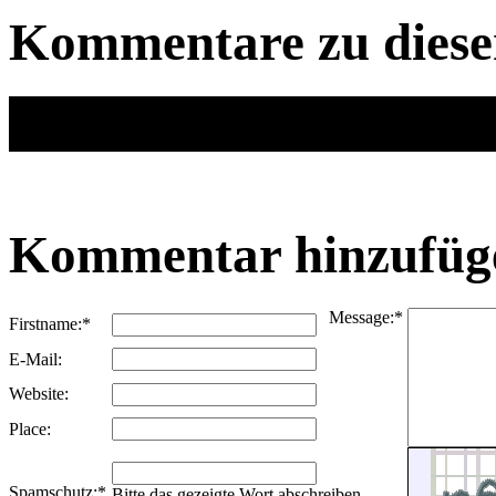
Kommentare zu dies
No entries
Nothing found in the guestbook.
Kommentar hinzufüg
Message:
*
Firstname:
*
E-Mail:
Website:
Place:
Spamschutz:
*
Bitte das gezeigte Wort abschreiben.