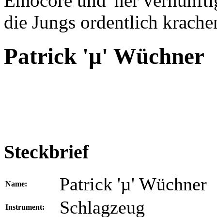
Emocore und 'ner vernünftig
die Jungs ordentlich krache
Patrick 'µ' Wüchner
Steckbrief
Patrick 'µ' Wüchner
Name:
Schlagzeug
Instrument: