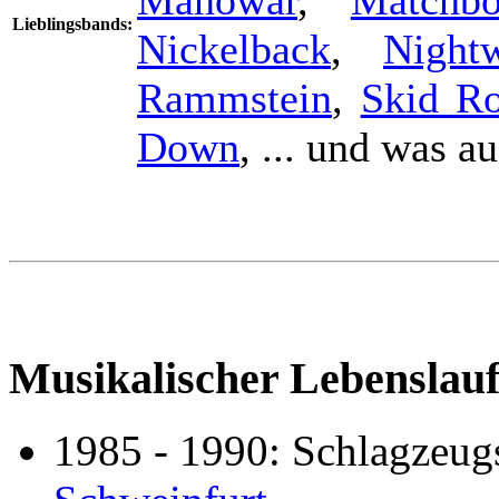
Manowar
,
Matchb
Lieblingsbands:
Nickelback
,
Night
Rammstein
,
Skid R
Down
, ... und was a
Musikalischer Lebenslauf
1985 - 1990: Schlagzeug