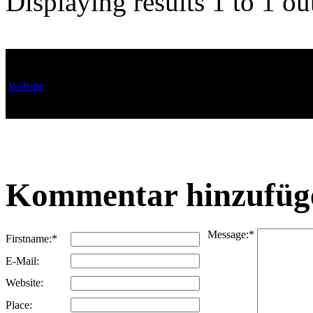
Displaying results
1 to 1
ou
µ from G-Town / Passau
Sonntag, 18-02-07 20:
Website
Wie schon 2005 und 200
auf www.texor.gossman
Kommentar hinzufüg
Message:
*
Firstname:
*
E-Mail:
Website:
Place: