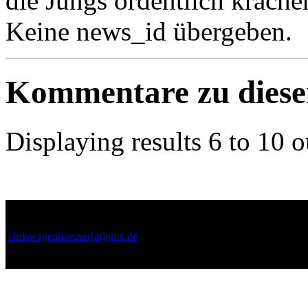
die Jungs ordentlich krache
Keine news_id übergeben.
Kommentare zu dies
Displaying results
6 to 10
o
Chris from Humpi
Freitag, 17-12-10 00:1
chriswagenhaeuser[ät]gmx.de
Ich promote Hummi, da 