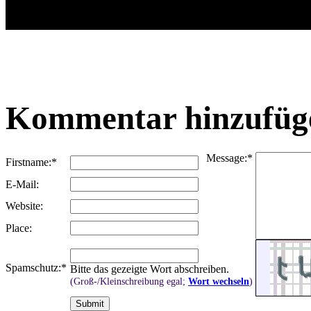
Freitag, 10-12-10 12:2
Melde mich hiermit auc
Kommentar hinzufüg
Message:
*
Firstname:
*
E-Mail:
Website:
Place:
Spamschutz:
*
Bitte das gezeigte Wort abschreiben.
(Groß-/Kleinschreibung egal;
Wort wechseln
)