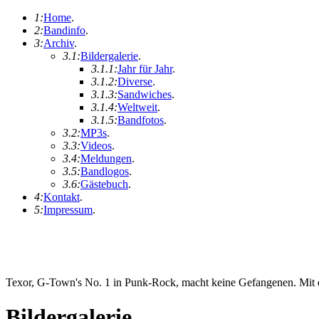
1:
Home
.
2:
Bandinfo
.
3:
Archiv
.
3.1:
Bildergalerie
.
3.1.1:
Jahr für Jahr
.
3.1.2:
Diverse
.
3.1.3:
Sandwiches
.
3.1.4:
Weltweit
.
3.1.5:
Bandfotos
.
3.2:
MP3s
.
3.3:
Videos
.
3.4:
Meldungen
.
3.5:
Bandlogos
.
3.6:
Gästebuch
.
4:
Kontakt
.
5:
Impressum
.
Texor, G-Town's No. 1 in Punk-Rock, macht keine Gefangenen. Mit ei
Bildergalerie