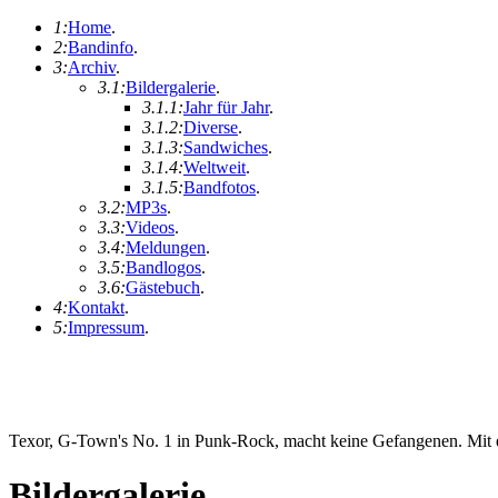
1:
Home
.
2:
Bandinfo
.
3:
Archiv
.
3.1:
Bildergalerie
.
3.1.1:
Jahr für Jahr
.
3.1.2:
Diverse
.
3.1.3:
Sandwiches
.
3.1.4:
Weltweit
.
3.1.5:
Bandfotos
.
3.2:
MP3s
.
3.3:
Videos
.
3.4:
Meldungen
.
3.5:
Bandlogos
.
3.6:
Gästebuch
.
4:
Kontakt
.
5:
Impressum
.
Texor, G-Town's No. 1 in Punk-Rock, macht keine Gefangenen. Mit ei
Bildergalerie