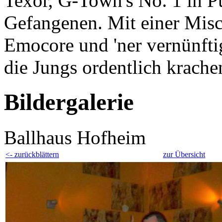
Texor, G-Town's No. 1 in 
Gefangenen. Mit einer Mis
Emocore und 'ner vernünftig
die Jungs ordentlich krache
Bildergalerie
Ballhaus Hofheim
<- zurückblättern
zur Übersicht