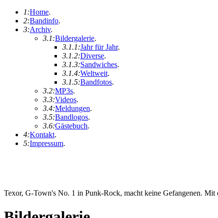
1:
Home
.
2:
Bandinfo
.
3:
Archiv
.
3.1:
Bildergalerie
.
3.1.1:
Jahr für Jahr
.
3.1.2:
Diverse
.
3.1.3:
Sandwiches
.
3.1.4:
Weltweit
.
3.1.5:
Bandfotos
.
3.2:
MP3s
.
3.3:
Videos
.
3.4:
Meldungen
.
3.5:
Bandlogos
.
3.6:
Gästebuch
.
4:
Kontakt
.
5:
Impressum
.
Texor, G-Town's No. 1 in Punk-Rock, macht keine Gefangenen. Mit ei
Bildergalerie