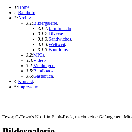
1:
Home
.
2:
Bandinfo
.
3:
Archiv
.
3.1:
Bildergalerie
.
3.1.1:
Jahr für Jahr
.
3.1.2:
Diverse
.
3.1.3:
Sandwiches
.
3.1.4:
Weltweit
.
3.1.5:
Bandfotos
.
3.2:
MP3s
.
3.3:
Videos
.
3.4:
Meldungen
.
3.5:
Bandlogos
.
3.6:
Gästebuch
.
4:
Kontakt
.
5:
Impressum
.
Texor, G-Town's No. 1 in Punk-Rock, macht keine Gefangenen. Mit ei
Bildergalerie