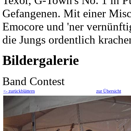
Texor, G-Town's No. 1 in 
Gefangenen. Mit einer Mis
Emocore und 'ner vernünftig
die Jungs ordentlich krache
Bildergalerie
Band Contest
<- zurückblättern
zur Übersicht