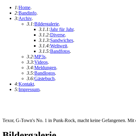
1:
Home
.
2:
Bandinfo
.
3:
Archiv
.
3.1:
Bildergalerie
.
3.1.1:
Jahr für Jahr
.
3.1.2:
Diverse
.
3.1.3:
Sandwiches
.
3.1.4:
Weltweit
.
3.1.5:
Bandfotos
.
3.2:
MP3s
.
3.3:
Videos
.
3.4:
Meldungen
.
3.5:
Bandlogos
.
3.6:
Gästebuch
.
4:
Kontakt
.
5:
Impressum
.
Texor, G-Town's No. 1 in Punk-Rock, macht keine Gefangenen. Mit ei
Bildergalerie