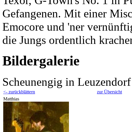
Texor, G-Town's No. 1 in 
Gefangenen. Mit einer Mis
Emocore und 'ner vernünftig
die Jungs ordentlich krache
Bildergalerie
Scheunengig in Leuzendorf
<- zurückblättern
zur Übersicht
Matthias