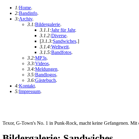
1:
Home
.
2:
Bandinfo
.
3:
Archiv
.
3.1:
Bildergalerie
.
3.1.1:
Jahr für Jahr
.
3.1.2:
Diverse
.
[
3.1.3:
Sandwiches
.
]
3.1.4:
Weltweit
.
3.1.5:
Bandfotos
.
3.2:
MP3s
.
3.3:
Videos
.
3.4:
Meldungen
.
3.5:
Bandlogos
.
3.6:
Gästebuch
.
4:
Kontakt
.
5:
Impressum
.
Texor, G-Town's No. 1 in Punk-Rock, macht keine Gefangenen. Mit ei
Bildergalerie: Sandwiches