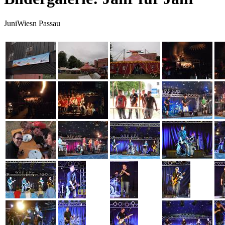
JuniWiesn Passau