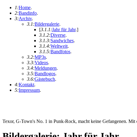
1:
Home
.
2:
Bandinfo
.
3:
Archiv
.
3.1:
Bildergalerie
.
[
3.1.1:
Jahr für Jahr
.
]
3.1.2:
Diverse
.
3.1.3:
Sandwiches
.
3.1.4:
Weltweit
.
3.1.5:
Bandfotos
.
3.2:
MP3s
.
3.3:
Videos
.
3.4:
Meldungen
.
3.5:
Bandlogos
.
3.6:
Gästebuch
.
4:
Kontakt
.
5:
Impressum
.
Texor, G-Town's No. 1 in Punk-Rock, macht keine Gefangenen. Mit ei
Bildergalerie: Jahr für Jahr