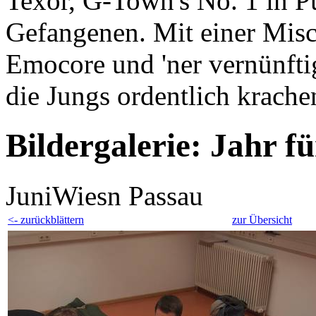
Texor, G-Town's No. 1 in 
Gefangenen. Mit einer Mis
Emocore und 'ner vernünftig
die Jungs ordentlich krache
Bildergalerie: Jahr f
JuniWiesn Passau
<- zurückblättern
zur Übersicht