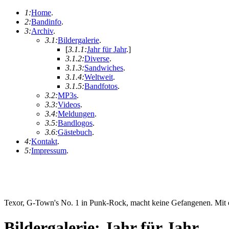
1:
Home
.
2:
Bandinfo
.
3:
Archiv
.
3.1:
Bildergalerie
.
[
3.1.1:
Jahr für Jahr
.
]
3.1.2:
Diverse
.
3.1.3:
Sandwiches
.
3.1.4:
Weltweit
.
3.1.5:
Bandfotos
.
3.2:
MP3s
.
3.3:
Videos
.
3.4:
Meldungen
.
3.5:
Bandlogos
.
3.6:
Gästebuch
.
4:
Kontakt
.
5:
Impressum
.
Texor, G-Town's No. 1 in Punk-Rock, macht keine Gefangenen. Mit ei
Bildergalerie: Jahr für Jahr