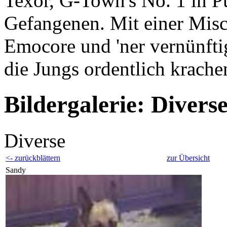
Texor, G-Town's No. 1 in 
Gefangenen. Mit einer Mis
Emocore und 'ner vernünftig
die Jungs ordentlich krache
Bildergalerie: Divers
Diverse
<- zurückblättern
zur Übersicht
Sandy